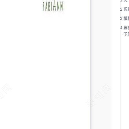
1:
您
2:
模
3:
模
4:
该
予