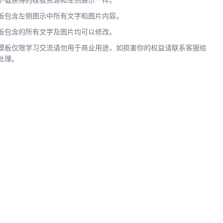
下载获得的模板资源和左侧展示一样。
板包含左侧图示中所有文字和图片内容。
板包含的所有文字及图片均可以修改。
模板仅限学习交流请勿用于商业用途，如损害你的权益请联系客服给
处理。