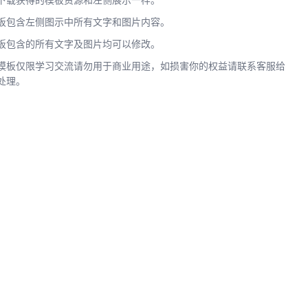
下载获得的模板资源和左侧展示一样。
板包含左侧图示中所有文字和图片内容。
板包含的所有文字及图片均可以修改。
模板仅限学习交流请勿用于商业用途，如损害你的权益请联系客服给
处理。