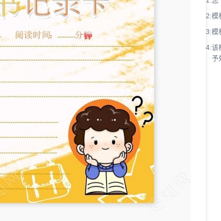
1:
您
2:
模
3:
模
4:
该
予