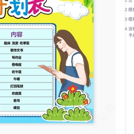
1:
您
2:
模
3:
模
4:
该
予