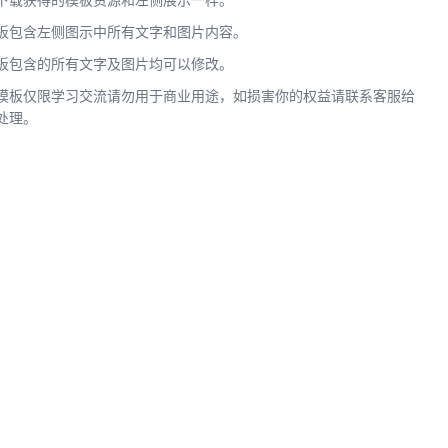
下载获得的模板资源和左侧展示一样。
板包含左侧图示中所有文字和图片内容。
板包含的所有文字及图片均可以修改。
模板仅限学习交流请勿用于商业用途，如损害你的权益请联系客服给
处理。