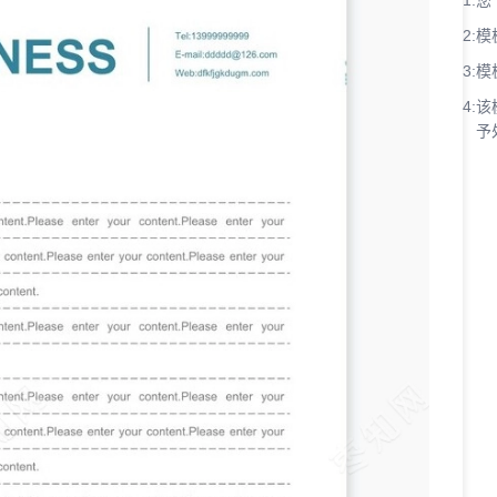
1:
您
2:
模
3:
模
4:
该
予