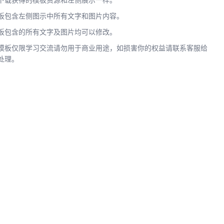
下载获得的模板资源和左侧展示一样。
板包含左侧图示中所有文字和图片内容。
板包含的所有文字及图片均可以修改。
模板仅限学习交流请勿用于商业用途，如损害你的权益请联系客服给
处理。