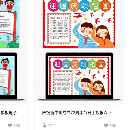
d模板电子
庆祝新中国成立72周年节日手抄报Word模板电子
538
7921
690