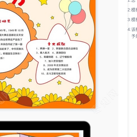
1:
您
2:
模
3:
模
4:
该
予