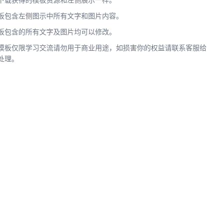
下载获得的模板资源和左侧展示一样。
板包含左侧图示中所有文字和图片内容。
板包含的所有文字及图片均可以修改。
模板仅限学习交流请勿用于商业用途，如损害你的权益请联系客服给
处理。