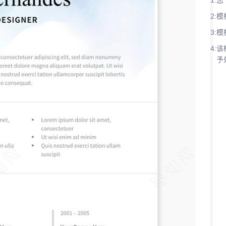
1:
您
2:
模
3:
模
4:
该
予