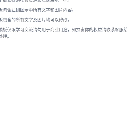
下载获得的模板资源和左侧展示一样。
板包含左侧图示中所有文字和图片内容。
板包含的所有文字及图片均可以修改。
模板仅限学习交流请勿用于商业用途，如损害你的权益请联系客服给
处理。