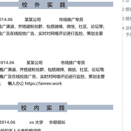
1:
您
2:
模
3:
模
4:
该
予