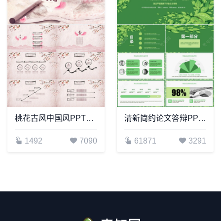
桃花古风中国风PPT模板
清新简约论文答辩PPT模板简洁严谨适用于毕业论文答辩
1492
7090
61871
3291