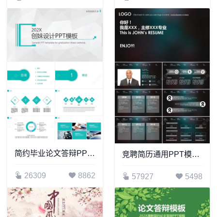
简约毕业论文答辩PPT模版研究课题PPT模板
竞聘简历通用PPT模板(54)
26309
8862
57927
5498