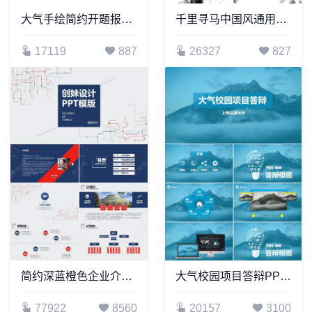
大气手绘简约开题报告PPT模板
千里寻马中国风通用PPT模板
17119
887
26327
827
简约深蓝橙色企业介绍公司概况
大气校园项目答辩PPT模板
77922
8560
20157
3100