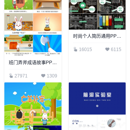
时尚个人简历通用PPT模板
16015
6115
班门弄斧成语故事PPT模板
27971
1309