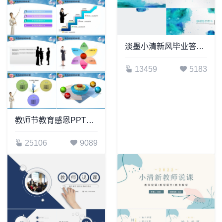
淡墨小清新风毕业答辩PPT背景
13459
5183
教师节教育感恩PPT模板(2)
25106
9089