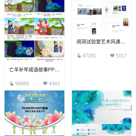
闹洞试验室艺术风通用PPT模板
87281
5017
亡羊补牢成语故事PPT模板
56868
4343