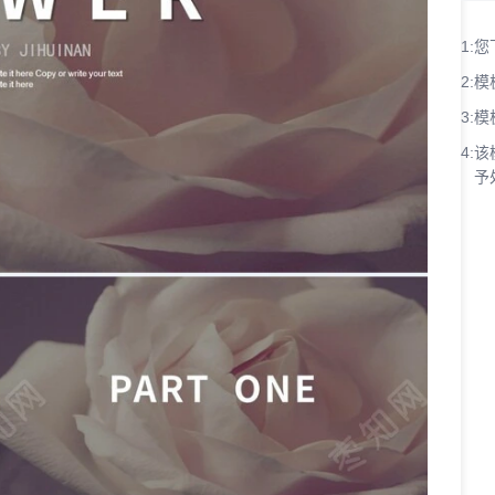
1:
您
2:
模
3:
模
4:
该
予