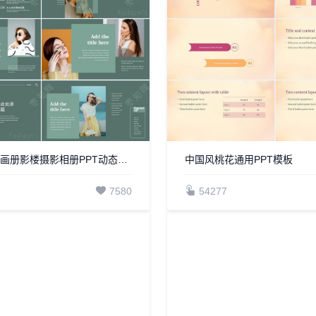
杂志风欧美画册影楼摄影相册PPT动态模板
中国风桃花通用PPT模板
7580
54277