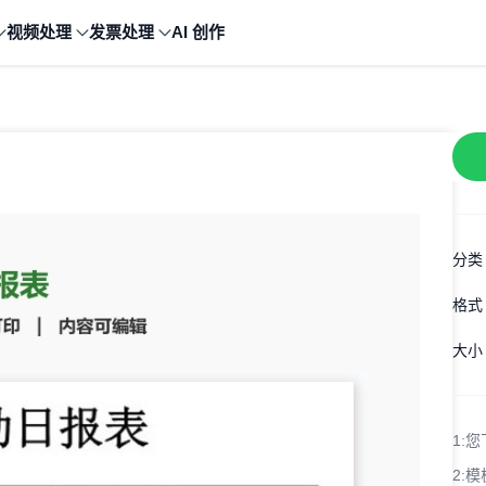
视频处理
发票处理
AI 创作
分类
格式
大小
1:
您
2:
模