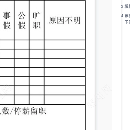
3:
模
4:
该
予