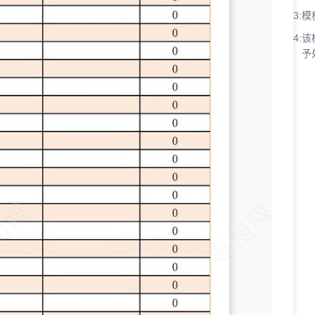
3:
模
4:
该
予