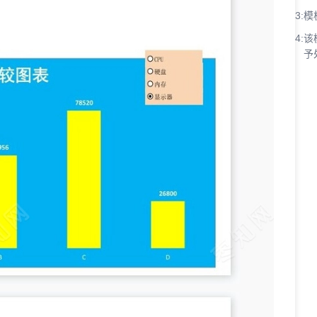
3:
模
4:
该
予