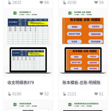
3632
88
4238
59
收支明细表879
账本模板-总账-明细账
8198
52
2121
61